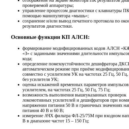
отображение на экране монитора ПК результатов ди
проверяемой аппаратуры;
управление процессом диагностики с клавиатуры ПК
помощью манипулятора «мышь»;
сохранение и/или вывод печатного протокола по ок
результатов диагностики.
Основные функции КП АЛСН:
формирование модифицированных кодов АЛСН «КЖ
«З» с заданными значениями длительности импульсов
кода;
определение помехоустойчивости дешифратора ДКСВ
автоматическом режиме при приёме модифицирован
совместно с усилителем УК на частотах 25 Гц, 50 Гц,
без усилителя УК;
оценка искажений временных параметров импульсов
усилителем, на частотах 25 Гц, 50 Гц, 75 Гц;
возможность выполнения вышеуказанных проверок
локомотивных усилителей и дешифраторов при ном
напряжении питания 50 В и граничных значениях н
питания 40 В и 60 В;
измерение АЧХ фильтра ФЛ-25/75М при входном на
В в диапазоне частот 15 – 150 Гц;